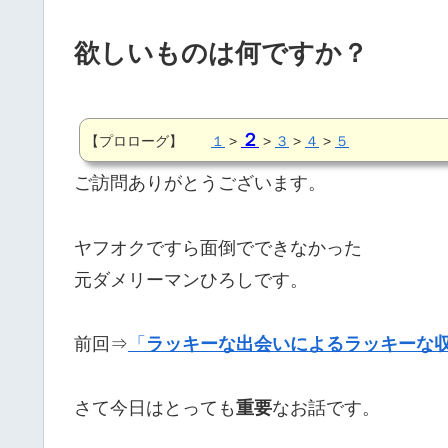
欲しいものは何ですか？
２
【プロローグ】
１
>
>
３
>
４
>
５
ご訪問ありがとうございます。
ヤフオクですら面倒でできなかった
元ダメリーマンひろしです。
前回⇒
「
ラッキーな出会いによるラッキーな
さて今日はとっても
重要
なお話です。