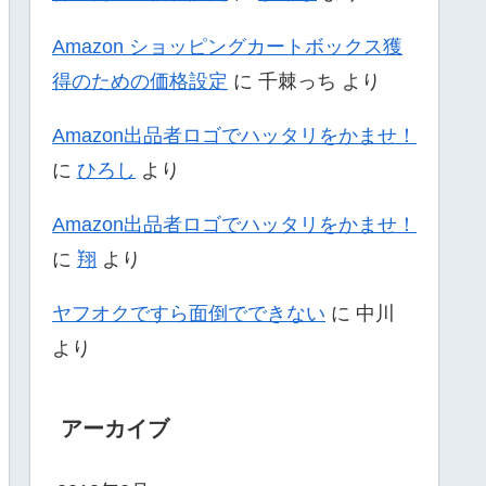
Amazon ショッピングカートボックス獲
得のための価格設定
に
千棘っち
より
Amazon出品者ロゴでハッタリをかませ！
に
ひろし
より
Amazon出品者ロゴでハッタリをかませ！
に
翔
より
ヤフオクですら面倒でできない
に
中川
より
アーカイブ