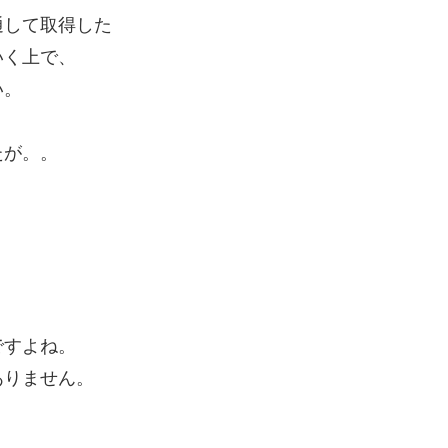
通して取得した
いく上で、
い。
たが。。
ですよね。
ありません。