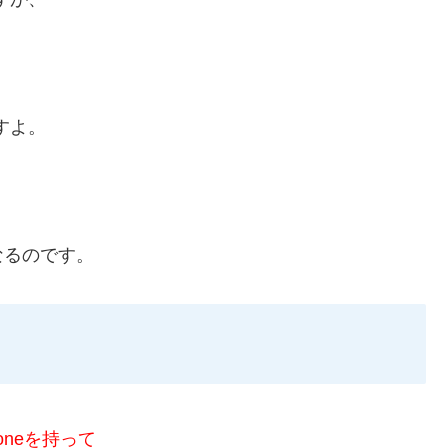
。
すよ。
なるのです。
honeを持って