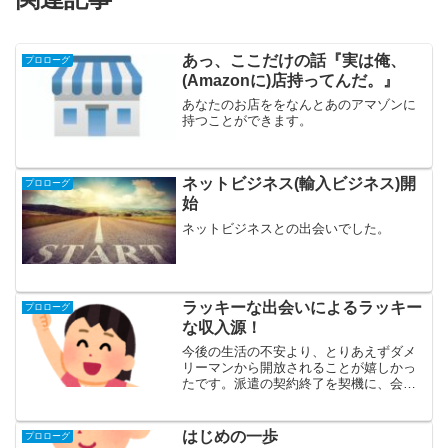
あっ、ここだけの話『実は俺、
プロローグ
(Amazonに)店持ってんだ。』
あなたのお店ををなんとあのアマゾンに
持つことができます。
ネットビジネス(輸入ビジネス)開
プロローグ
始
ネットビジネスとの出会いでした。
ラッキーな出会いによるラッキー
プロローグ
な収入源！
今後の生活の不安より、とりあえずダメ
リーマンから開放されることが嬉しかっ
たです。派遣の契約終了を契機に、会社
をやめて「輸入ビジネス」を始めてみた
もののとにかく面倒臭いことは大嫌い。
はじめの一歩
プロローグ