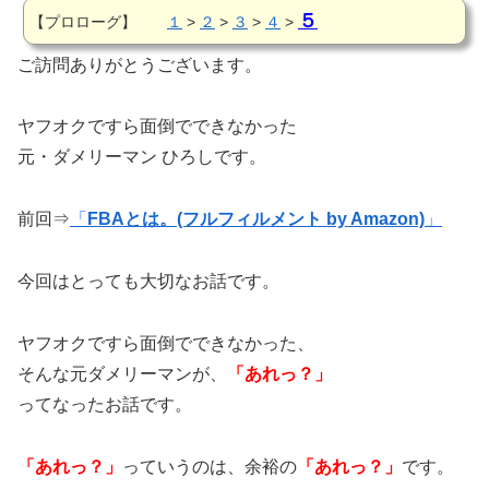
５
【プロローグ】
１
>
２
>
３
>
４
>
ご訪問ありがとうございます。
ヤフオクですら面倒でできなかった
元・ダメリーマン ひろしです。
前回⇒
「
FBAとは。(フルフィルメント by Amazon)
」
今回はとっても大切なお話です。
ヤフオクですら面倒でできなかった、
そんな元ダメリーマンが、
「あれっ？」
ってなったお話です。
「あれっ？」
っていうのは、余裕の
「あれっ？」
です。